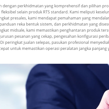
 dengan perkhidmatan yang komprehensif dan pilihan pro
fleksibel selain produk RTS standard. Kami meliputi keselu
ringkat presales, kami mendapat pemahaman yang mendalam
anduan reka bentuk sistem, dan perkhidmatan yang disesuai
eringkat midsale, kami memastikan penghantaran produk te
gurusan pesanan yang cekap, pengesahan konfigurasi perib
i peringkat jualan selepas, pasukan profesional menyedi
epat untuk memastikan operasi peralatan jangka panjang 