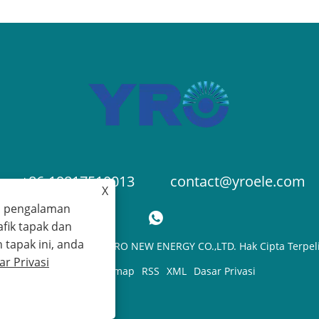
+86-19817510013
contact@yroele.com
X
a pengalaman
fik tapak dan
apak ini, anda
ipta © 2024 ZHEJIANG YRO NEW ENERGY CO.,LTD. Hak Cipta Terpel
ar Privasi
Links
Sitemap
RSS
XML
Dasar Privasi