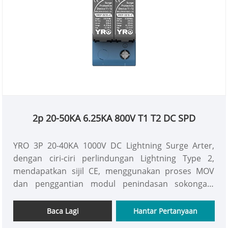
2p 20-50KA 6.25KA 800V T1 T2 DC SPD
YRO 3P 20-40KA 1000V DC Lightning Surge Arter,
dengan ciri-ciri perlindungan Lightning Type 2,
mendapatkan sijil CE, menggunakan proses MOV
dan penggantian modul penindasan sokongan,
dengan berkesan memastikan operasi selamat 2p
20-50KA 6.25KA 800V T1 T2 DC SPD.
Baca Lagi
Hantar Pertanyaan