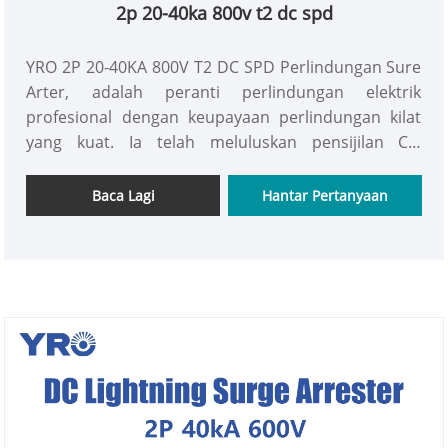
2p 20-40ka 800v t2 dc spd
YRO 2P 20-40KA 800V T2 DC SPD Perlindungan Sure
Arter, adalah peranti perlindungan elektrik
profesional dengan keupayaan perlindungan kilat
yang kuat. Ia telah meluluskan pensijilan CE,
mengamalkan proses MOV, dan mempunyai modul
yang boleh diganti, memberikan jaminan yang boleh
Baca Lagi
Hantar Pertanyaan
dipercayai untuk operasi stabil sistem DC dan
tergolong dalam produk Type 2.