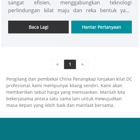
sangat efisien, menggabungkan teknologi
perlindungan kilat maju dan reka bentuk yang
indah, bukan sahaja memberikan perlindungan
overvoltage yang sangat baik, tetapi juga sesuai
Baca Lagi
Hantar Pertanyaan
dengan asas fius yro untuk mencapai perlindungan
kecantikan dan keselamatan dwi. Dengan CE Sijil
dan Paten Penampilan, bahan retardan api UL94 V-0
digunakan untuk memastikan pematuhan dan
<
1
>
keselamatan produk di seluruh dunia.
Pengilang dan pembekal China Penangkap lonjakan kilat DC
profesional, kami mempunyai kilang sendiri. Kami akan
memberikan sebut harga yang memuaskan. Marilah kita
bekerjasama antara satu sama lain untuk mewujudkan
masa depan yang lebih baik dan manfaat bersama.