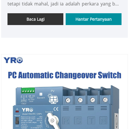
tetapi tidak mahal, jadi ia adalah perkara yang baik
yang pengguna mampu. Suis ini direka untuk
membuat pertukaran cepat dan stabil antara
Baca Lagi
Hantar Pertanyaan
bekalan kuasa utama dan bekalan kuasa siap sedia,
yang boleh diselesaikan dalam jarak 30 milisaat.
Selain itu, ia sangat dipercayai dan tahan lama, dan
dengan mudah dapat menangani pelbagai situasi
kuasa yang kompleks dan berubah. Walau
bagaimanapun, apa yang menjadikannya paling
cemerlang adalah nisbah prestasi kos yang sangat
tinggi. Ia membolehkan pengguna mendapatkan
fungsi yang baik tanpa membelanjakan banyak
wang.