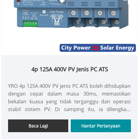
4p 125A 400V PV Jenis PC ATS
YRO 4p 125A 400V PV jenis PC ATS boleh dihidupkan
dengan cepat dalam masa 30ms, memastikan
bekalan kuasa yang tidak terganggu dan operasi
stabil sistem PV. Di samping itu, ia dilengkapi
dengan gambarajah pendawaian yang mudah
dibaca, dan dimensinya dirancang dengan teliti,
Baca Lagi
Hantar Pertanyaan
strukturnya adalah padat dan munasabah, dan reka