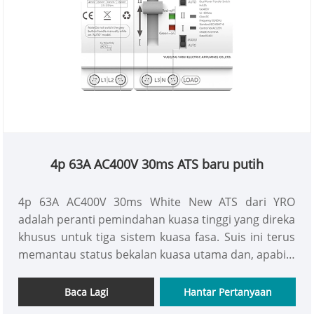
4p 63A AC400V 30ms ATS baru putih
4p 63A AC400V 30ms White New ATS dari YRO
adalah peranti pemindahan kuasa tinggi yang direka
khusus untuk tiga sistem kuasa fasa. Suis ini terus
memantau status bekalan kuasa utama dan, apabila
mengesan anomali seperti turun naik voltan atau
gangguan kuasa, secara automatik memindahkan
Baca Lagi
Hantar Pertanyaan
ke sumber kuasa sandaran dalam jarak 30 milisaat,