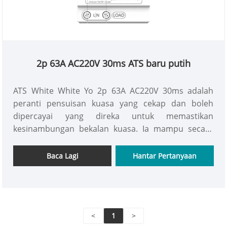
2p 63A AC220V 30ms ATS baru putih
ATS White White Yo 2p 63A AC220V 30ms adalah
peranti pensuisan kuasa yang cekap dan boleh
dipercayai yang direka untuk memastikan
kesinambungan bekalan kuasa. Ia mampu secara
automatik beralih ke sumber kuasa siap sedia
sekiranya berlaku kegagalan kuasa utama dan
Baca Lagi
Hantar Pertanyaan
sesuai untuk pelbagai senario di mana bekalan
kuasa yang tidak terganggu diperlukan.
<
1
>