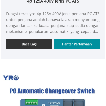
4p 125A 400V Jenis PC ATS
Fungsi teras yro 4p 125A 400V jenis penjana PC ATS
untuk penjana adalah bahawa ia akan menyambung
dengan lancar ke kuasa penjana siap sedia dengan
mekanisme penukaran automatik yang cepat dan
tepat apabila ia memantau kegagalan sumber kuasa
utama. Ia menyediakan sokongan kuasa yang stabil
Baca Lagi
Hantar Pertanyaan
dan berterusan untuk kilang dan menjamin operasi
normalnya.