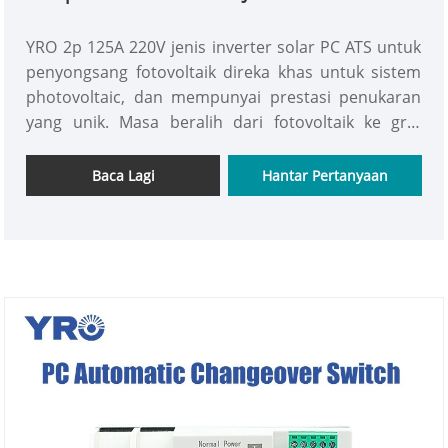
YRO 2p 125A 220V jenis inverter solar PC ATS untuk
penyongsang fotovoltaik direka khas untuk sistem
photovoltaic, dan mempunyai prestasi penukaran
yang unik. Masa beralih dari fotovoltaik ke grid
adalah 30 milisaat, dan masa beralih dari grid ke
grid ke fotovoltaik adalah 1 saat. Semasa
Baca Lagi
Hantar Pertanyaan
memastikan bekalan elektrik yang stabil, ia juga
mempunyai prestasi kos yang tinggi, memberikan
jaminan yang boleh dipercayai dan kelebihan
ekonomi untuk aplikasi kuasa fotovoltaik.