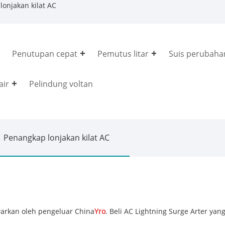
onjakan kilat AC
Penutupan cepat
Pemutus litar
Suis perubaha
air
Pelindung voltan
Penangkap lonjakan kilat AC
awarkan oleh pengeluar China
Yro
. Beli AC Lightning Surge Arter yan