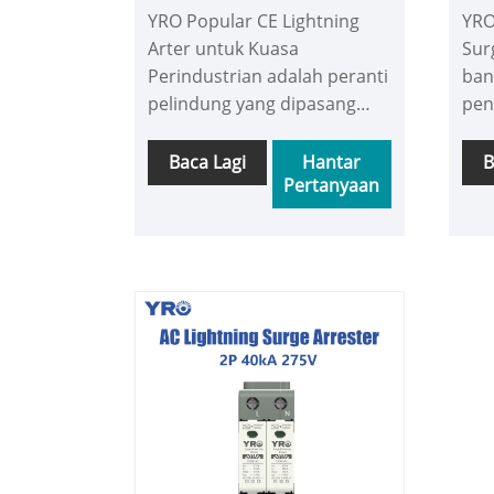
YRO Popular CE Lightning
YRO
perindustrian
Arter untuk Kuasa
Sur
Perindustrian adalah peranti
ban
pelindung yang dipasang
pen
khusus dalam litar AC.
pen
Fungsinya adalah jelas:
tep
Baca Lagi
Hantar
B
Pertanyaan
apabila lonjakan voltan yang
mak
tiba -tiba dan kuat dari
jel
percubaan luar untuk
pia
memasuki bilik melalui
dis
wayar, ia boleh bermula
asa
dengan serta -merta,
men
menghalang impak dan
per
mengalihkan sebahagian
pera
besar tenaga berbahaya,
melindungi peralatan
elektrik yang bersambung
dari kerosakan.