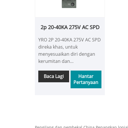
2p 20-40KA 275V AC SPD
YRO 2P 20-40KA 275V AC SPD
direka khas, untuk
menyesuaikan diri dengan
kerumitan dan
kebolehubahan persekitaran
sistem kuasa,
Baca Lagi
Hantar
Pertanyaan
mengintegrasikan teknologi
perlindungan kilat maju dan
bahan prestasi tinggi.
Pengilang dan pembekal China Penangkap lonjak