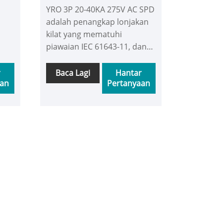
YRO 3P 20-40KA 275V AC SPD
adalah penangkap lonjakan
kilat yang mematuhi
piawaian IEC 61643-11, dan
mempunyai sijil CE. Ia
terlindung dengan
r
Baca Lagi
Hantar
aan
Pertanyaan
gan
perumahan bahan PE, dan
bus,
pencetakan panas PVC untuk
sistem AC untuk menahan
kesan lonjakan dan
memastikan keselamatan
kuasa.
E.