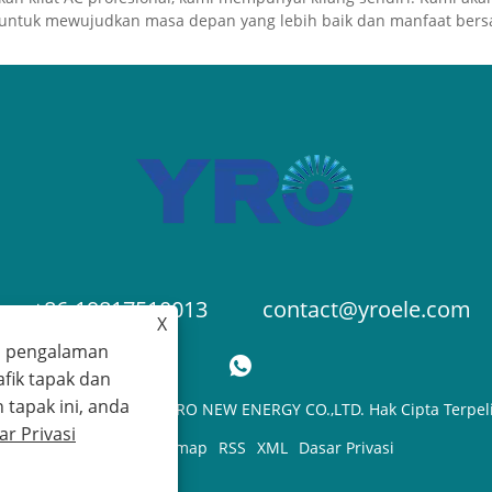
n untuk mewujudkan masa depan yang lebih baik dan manfaat ber
+86-19817510013
contact@yroele.com
X
a pengalaman
fik tapak dan
apak ini, anda
ipta © 2024 ZHEJIANG YRO NEW ENERGY CO.,LTD. Hak Cipta Terpel
ar Privasi
Links
Sitemap
RSS
XML
Dasar Privasi