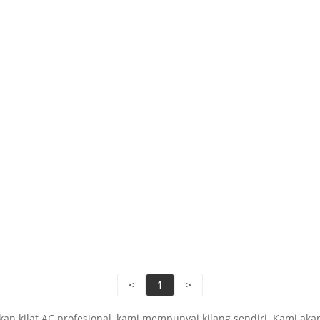
<
1
>
an kilat AC profesional, kami mempunyai kilang sendiri. Kami 