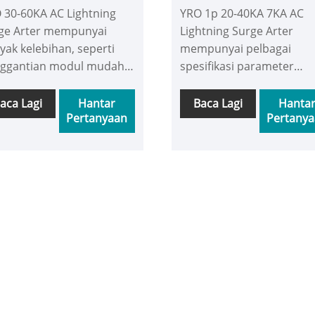
 30-60KA AC Lightning
YRO 1p 20-40KA 7KA AC
ARESTER
ge Arter mempunyai
Lightning Surge Arter
yak kelebihan, seperti
mempunyai pelbagai
ggantian modul mudah,
spesifikasi parameter
ggera jarak jauh yang
semasa, sesuai untuk
at pada masanya dan
senario yang berbeza,
aca Lagi
Hantar
Baca Lagi
Hanta
Pertanyaan
Pertany
lum balas penunjuk yang
dengan modul perlindun
as, sejajar dengan
lonjakan yang boleh dite
waian pensijilan CE,
terminal isyarat kawalan
esuaikan dengan mod
jauh dan penunjuk fungsi
s TT dan TN, untuk
praktikal dan lain-lain,
yediakan pelbagai
selaras dengan pelbagai
lindungan lonjakan untuk
kaedah pembumian, dan
latan elektrik.
memperolehi Peralatan C