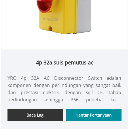
4p 32a suis pemutus ac
YRO 4p 32A AC Disconnector Switch adalah
komponen dengan perlindungan yang sangat baik
dan prestasi elektrik, dengan sijil CE, tahap
perlindungan sehingga IP66, penebat kuat,
pelindung api shell dan perlindungan UV, sesuai
untuk pelbagai kawalan litar persekitaran basah,
Baca Lagi
Hantar Pertanyaan
luaran dan lain