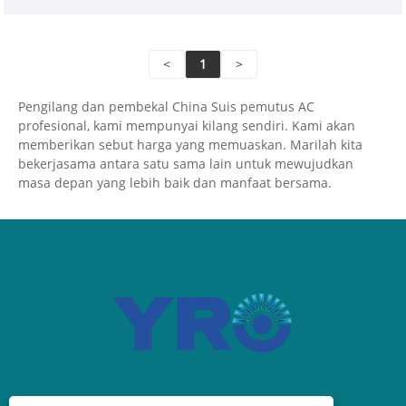
<
1
>
Pengilang dan pembekal China Suis pemutus AC
profesional, kami mempunyai kilang sendiri. Kami akan
memberikan sebut harga yang memuaskan. Marilah kita
bekerjasama antara satu sama lain untuk mewujudkan
masa depan yang lebih baik dan manfaat bersama.